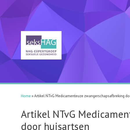
Ga
naar
de
inhoud
Home
»
Artikel NTvG Medicamenteuze zwangerschapsafbreking doo
Artikel NTvG Medicamen
door huisartsen