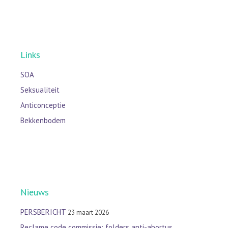
Links
SOA
Seksualiteit
Anticonceptie
Bekkenbodem
Nieuws
PERSBERICHT
23 maart 2026
Reclame code commissie: folders anti-abortus