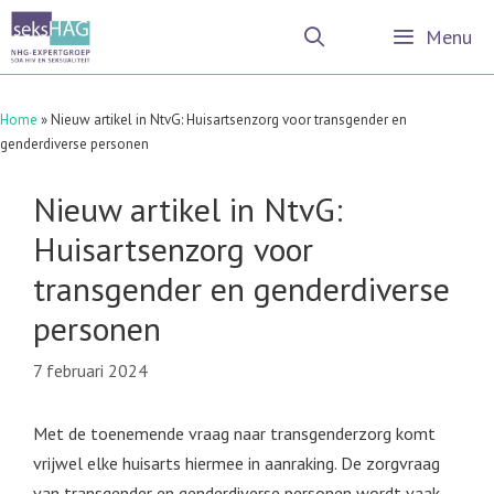
Ga
Menu
naar
de
inhoud
Home
»
Nieuw artikel in NtvG: Huisartsenzorg voor transgender en
genderdiverse personen
Nieuw artikel in NtvG:
Huisartsenzorg voor
transgender en genderdiverse
personen
7 februari 2024
Met de toenemende vraag naar transgenderzorg komt
vrijwel elke huisarts hiermee in aanraking. De zorgvraag
van transgender en genderdiverse personen wordt vaak