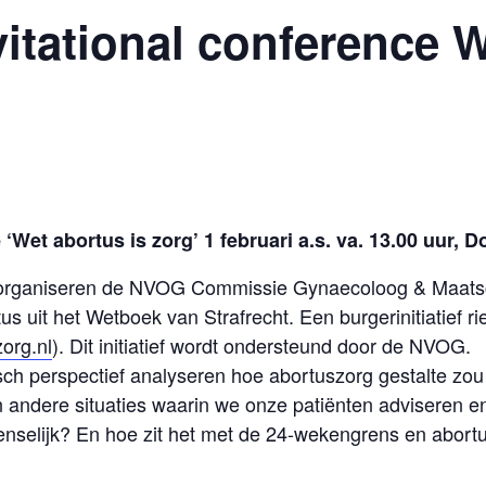
vitational conference W
 ‘Wet abortus is zorg’ 1 februari a.s. va. 13.00 uur,
. organiseren de NVOG Commissie Gynaecoloog & Maats
us uit het Wetboek van Strafrecht. Een burgerinitiatief ri
org.nl
). Dit initiatief wordt ondersteund door de NVOG.
sch perspectief analyseren hoe abortuszorg gestalte zou 
n andere situaties waarin we onze patiënten adviseren en
wenselijk? En hoe zit het met de 24-wekengrens en abortu