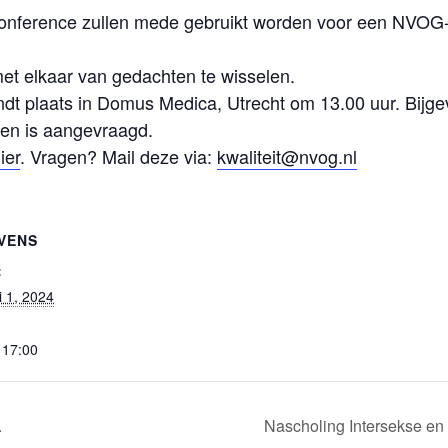
conference zullen mede gebruikt worden voor een NVOG-r
.
met elkaar van gedachten te wisselen.
vindt plaats in Domus Medica, Utrecht om 13.00 uur. Bi
gen is aangevraagd.
ier
. Vragen? Mail deze via:
kwaliteit@nvog.nl
VENS
:
i 1, 2024
 17:00
.
Nascholing Intersekse en s